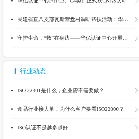
华亿认证中心F/H C3、C4类别正式获CNAS认可
民建省直八支部瓦斯营盘村调研帮扶活动：华亿认证中心爱心捐赠温暖校园
守护生命，“救”在身边——华亿认证中心开展应急救护专项培训
行业动态
ISO 22301是什么，企业需不需要做？
食品行业接大单，为什么客户要看ISO22000？
ISO认证不是越多越好