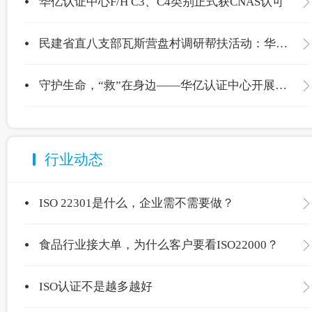
华亿认证中心F/H C3、C4类别正式获CNAS认可
民建省直八支部瓦斯营盘村调研帮扶活动：华亿认证中心爱心捐赠温暖校园
守护生命，“救”在身边——华亿认证中心开展应急救护专项培训
行业动态
ISO 22301是什么，企业需不需要做？
食品行业接大单，为什么客户要看ISO22000？
ISO认证不是越多越好