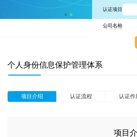
认证项目
公司名称
华亿认证中心F/H C3、C4
个人身份信息保护管理体系
项目介绍
认证流程
认证作
项目