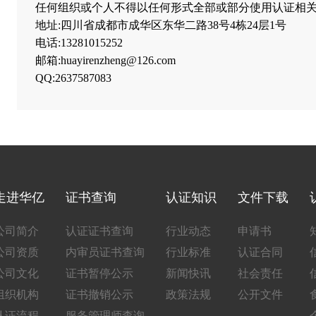
任何组织或个人不得以任何形式全部或部分使用认证相关
地址:四川省成都市成华区东华二路38号4栋24层1号
电话:13281015252
邮箱:huayirenzheng@126.com
QQ:2637587083
走进华亿
证书查询
认证知识
文件下载
公司简介
认证证书查询
行业动态
申请书
公司资质
内审员证书查询
行业标准
认证合同
公司文化
证书暂停公示
新闻快讯
社会责任
组织机构
证书撤销公示
政策法规
公开文件
认证流程
服务管理师查询