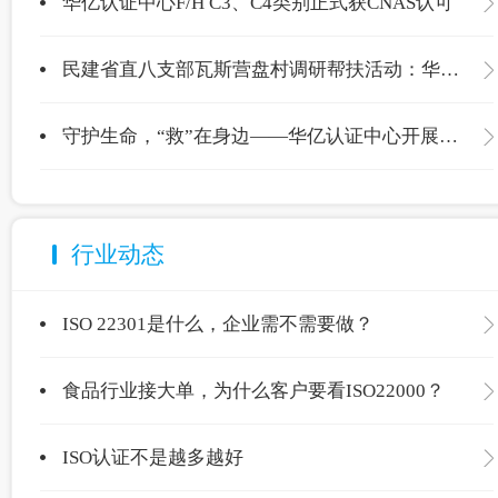
华亿认证中心F/H C3、C4类别正式获CNAS认可
民建省直八支部瓦斯营盘村调研帮扶活动：华亿认证中心爱心捐赠温暖校园
守护生命，“救”在身边——华亿认证中心开展应急救护专项培训
行业动态
ISO 22301是什么，企业需不需要做？
食品行业接大单，为什么客户要看ISO22000？
ISO认证不是越多越好