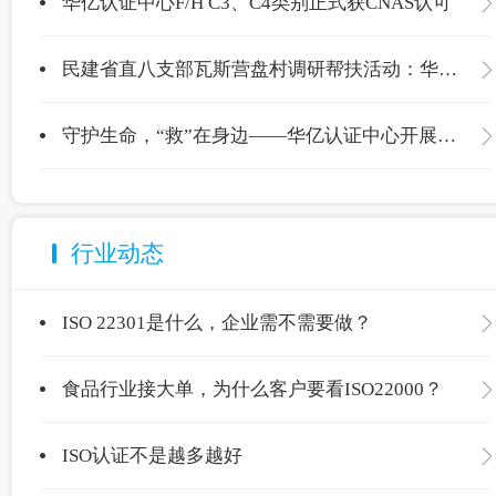
华亿认证中心F/H C3、C4类别正式获CNAS认可
民建省直八支部瓦斯营盘村调研帮扶活动：华亿认证中心爱心捐赠温暖校园
守护生命，“救”在身边——华亿认证中心开展应急救护专项培训
行业动态
ISO 22301是什么，企业需不需要做？
食品行业接大单，为什么客户要看ISO22000？
ISO认证不是越多越好