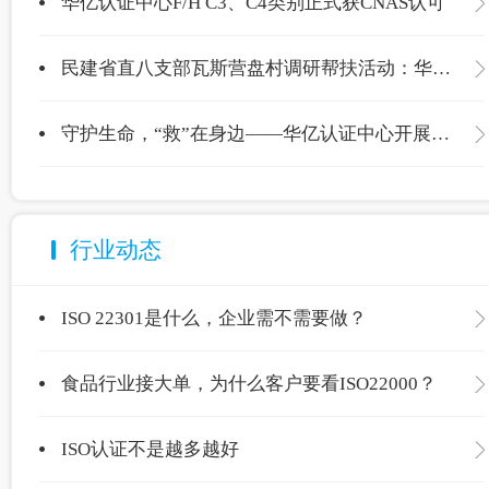
华亿认证中心F/H C3、C4类别正式获CNAS认可
民建省直八支部瓦斯营盘村调研帮扶活动：华亿认证中心爱心捐赠温暖校园
守护生命，“救”在身边——华亿认证中心开展应急救护专项培训
行业动态
ISO 22301是什么，企业需不需要做？
食品行业接大单，为什么客户要看ISO22000？
ISO认证不是越多越好